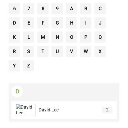
6
7
8
9
A
B
C
D
E
F
G
H
I
J
K
L
M
N
O
P
Q
R
S
T
U
V
W
X
Y
Z
D
David Lee
2