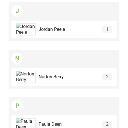
J
Jordan Peele
1
N
Norton Berry
2
P
Paula Deen
2