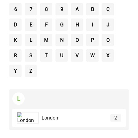
6
7
8
9
A
B
C
D
E
F
G
H
I
J
K
L
M
N
O
P
Q
R
S
T
U
V
W
X
Y
Z
L
London
2