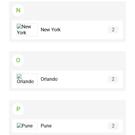
N
New York
2
O
Orlando
2
P
Pune
2